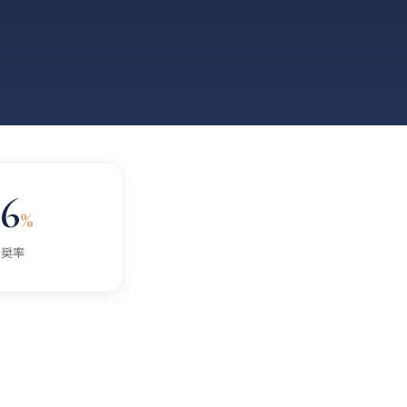
6
%
推奨率