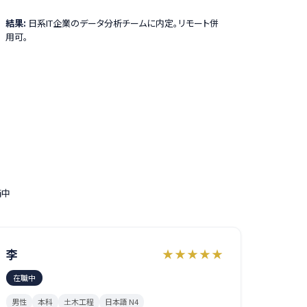
結果:
日系IT企業のデータ分析チームに内定。リモート併
用可。
備中
李
★★★★★
在職中
男性
本科
土木工程
日本語 N4