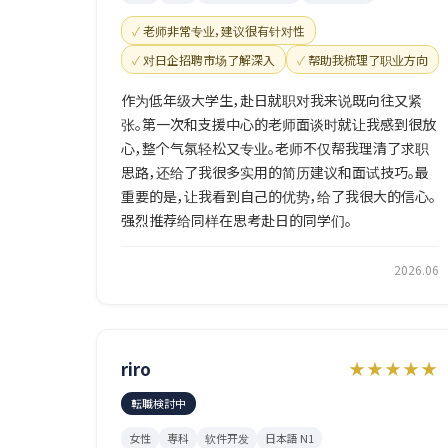
老师非常专业，建议很有针对性
对日企招聘市场了解深入
帮助我梳理了职业方向
作为低年级大学生，赴日就职对我来说既向往又紧
张。第一次和支援中心的老师面谈时就让我感到很放
心，整个气氛轻松又专业。老师不仅帮我理清了求职
思路，还给了我很多实用的简历建议和面试技巧。最
重要的是，让我看到自己的优势，给了我很大的信心。
强烈推荐给同样在思考赴日的同学们。
2026.06
riro
★★★★★
転職検討中
女性
専科
软件开发
日本語 N1