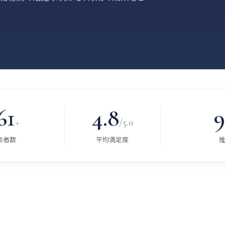
61
4.8
9
+
/5.0
談者数
平均満足度