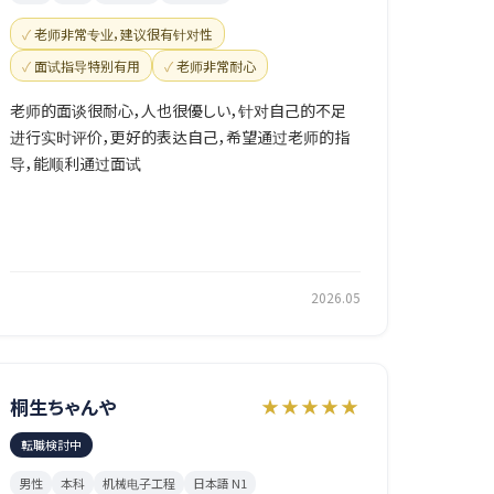
老师非常专业，建议很有针对性
面试指导特别有用
老师非常耐心
老师的面谈很耐心，人也很優しい，针对自己的不足
进行实时评价，更好的表达自己，希望通过老师的指
导，能顺利通过面试
2026.05
桐生ちゃんや
★★★★★
転職検討中
男性
本科
机械电子工程
日本語 N1