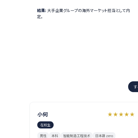
結果:
大手企業グループの海外マーケット担当として内
定。
す
小何
★★★★★
在校生
男性
本科
智能制造工程技术
日本語 zero