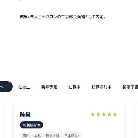
結果:
準大手ゼネコンの工事部長候補として内定。
べて
在校生
新卒予定
在職中
転職検討中
留学準
陈昊
★★★★★
転職検討中
男性
本科
建筑工程
日本語 N3