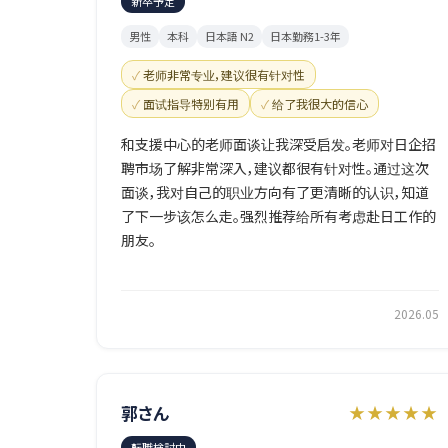
新卒予定
男性
本科
日本語 N2
日本勤務1-3年
老师非常专业，建议很有针对性
面试指导特别有用
给了我很大的信心
和支援中心的老师面谈让我深受启发。老师对日企招
聘市场了解非常深入，建议都很有针对性。通过这次
面谈，我对自己的职业方向有了更清晰的认识，知道
了下一步该怎么走。强烈推荐给所有考虑赴日工作的
朋友。
2026.05
郭さん
★★★★★
転職検討中