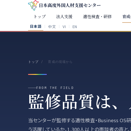
日本高度外国人材支援センター
トップ
法人支援
適性検査・研修
育成
日本語
中文
VI
EN
｜
｜
｜
トップ
/
育成の現場から
FROM THE FIELD
監修品質は、
当センターが監修する適性検査・Business 
う活躍しているか。1,300人以上の面談者の声