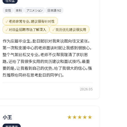
在校生
女性
本科
アニメション
日本語 N2
老师非常专业，建议很有针对性
对日企招聘市场了解深入
简历优化建议很实用
作为应届毕业生，赴日就职对我来说既向往又紧张。
第一次和支援中心的老师面谈时就让我感到很放心，
整个气氛轻松又专业。老师不仅帮我理清了求职思
路，还给了我很多实用的简历建议和面试技巧。最重
要的是，让我看到自己的优势，给了我很大的信心。强
烈推荐给同样在思考赴日的同学们。
2026.05
小王
★★★★★
新卒予定