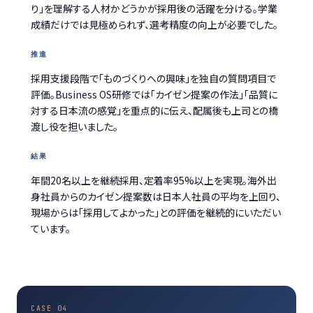
り」を理解する人材かどうかが採用後の活躍を分ける。学業
成績だけでは見極められず、選考精度の向上が必要でした。
推進
採用支援段階で「ものづくりへの興味」を独自の質問項目で
評価。Business OS研修では「カイゼン提案の作法」「品質に
対する日本流の感覚」を重点的に伝え、配属後も上司との橋
渡し役を担いました。
結果
年間20名以上を継続採用、定着率95%以上を実現。海外出
身社員からのカイゼン提案数は日本人社員の平均を上回り、
現場からは「採用してよかった」との評価を継続的にいただい
ています。
CASE 04