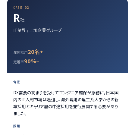
CASE 02
R
社
IT業界 / 上場企業グループ
20名+
年間採用
90%+
定着率
背景
DX需要の高まりを受けてエンジニア確保が急務に。日本国
内のIT人材市場は逼迫し、海外現地の理工系大学からの新
卒採用とキャリア層の中途採用を並行展開する必要があり
ました。
課題