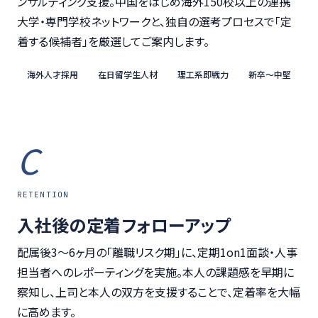
ンサルティング支援。中国をはじめ海外150校以上の連携
大学・専門学校ネットワークと、独自の選考プロセスで「定
着する候補者」を厳選してご案内します。
海外人才採用
在日留学生人材
理工系即戦力
新卒〜中堅
C
RETENTION
入社後の定着フォローアップ
配属後3〜6ヶ月の「離職リスク期」に、定期1on1面談・人事
担当者へのレポーティングを実施。本人の課題感を早期に
察知し、上司と本人の双方を支援することで、定着率を大幅
に高めます。