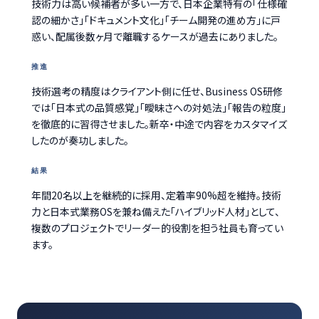
技術力は高い候補者が多い一方で、日本企業特有の「仕様確
認の細かさ」「ドキュメント文化」「チーム開発の進め方」に戸
惑い、配属後数ヶ月で離職するケースが過去にありました。
推進
技術選考の精度はクライアント側に任せ、Business OS研修
では「日本式の品質感覚」「曖昧さへの対処法」「報告の粒度」
を徹底的に習得させました。新卒・中途で内容をカスタマイズ
したのが奏功しました。
結果
年間20名以上を継続的に採用、定着率90%超を維持。技術
力と日本式業務OSを兼ね備えた「ハイブリッド人材」として、
複数のプロジェクトでリーダー的役割を担う社員も育ってい
ます。