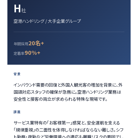
H
社
空港ハンドリング / 大手企業グループ
20名+
年間採用
90%+
定着率
背景
インバウンド需要の回復と外国人観光客の増加を背景に、外
国語対応スタッフの確保が急務に。空港ハンドリング業務は
安全性と接客の両立が求められる特殊な現場です。
課題
サービス業特有の「お客様第一」感覚と、安全運航を支える
「規律重視」の二面性を体得しなければならない難しさ。シフ
ト勤務・夜勤など労働環境への適応も離職リスクの要因でし