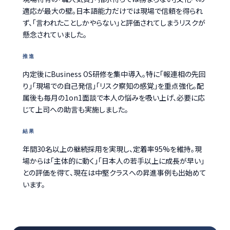
適応が最大の壁。日本語能力だけでは現場で信頼を得られ
ず、「言われたことしかやらない」と評価されてしまうリスクが
懸念されていました。
推進
内定後にBusiness OS研修を集中導入。特に「報連相の先回
り」「現場での自己発信」「リスク察知の感覚」を重点強化。配
属後も毎月の1on1面談で本人の悩みを吸い上げ、必要に応
じて上司への助言も実施しました。
結果
年間30名以上の継続採用を実現し、定着率95%を維持。現
場からは「主体的に動く」「日本人の若手以上に成長が早い」
との評価を得て、現在は中堅クラスへの昇進事例も出始めて
います。